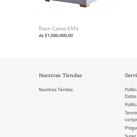
Base Cama EM4
Precio
de $1.090.000,00
habitual
Nuestras Tiendas
Servi
Nuestras Tiendas
Políti
Datos
Políti
Termin
comp
Pregu
Super 