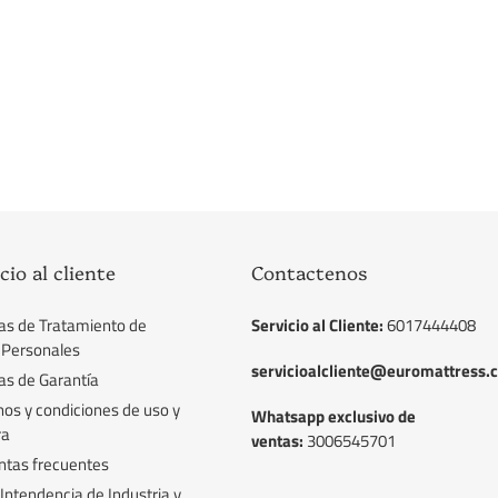
ó
n
:
cio al cliente
Contactenos
cas de Tratamiento de
Servicio al Cliente:
6017444408
 Personales
servicioalcliente@euromattress.
cas de Garantía
os y condiciones de uso y
Whatsapp exclusivo de
ra
ventas:
3006545701
ntas frecuentes
Intendencia de Industria y