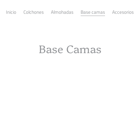
Inicio
Colchones
Almohadas
Base camas
Accesorios
C
Base Camas
o
l
e
c
c
i